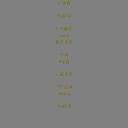
YY体育
168体育
678体育
1XBIT
易游体育
平博
B体育
八戒体育
JBO竞博
同乐城
M6体育