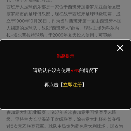
代，携手开启新的辉煌。
西班牙人足球俱乐部是一家位于西班牙加泰罗尼亚自治区巴
塞罗那市的足球俱乐部，现征战于西班牙足球甲级联赛，成
立于1900年10月28日，作为当时西班牙第一支由西班牙本国
人组建的足球队，故以“西班牙人”命名。球队主场为科尔内
拉-埃尔普拉特球场，于2009年夏天投入使用，可容纳
40,500名观众。
三、亚特兰大足球俱乐部
温馨提示
亚特兰大足球俱乐部代言人表示：“我们很高兴地宣布俱乐部
与
新利体育
正式达成合作伙伴关系。新利体育是亚洲享有盛
请确认在没有使用
VPN
的情况下
名的体育娱乐平台之一。其高度的雄心和品牌影响力与亚特
兰大足球俱乐部相契合。此次合作会让彼此的粉丝更容易产
再点击【
立即注册
】
生共鸣，丰富粉丝的体验与互动模式，让整个合作形成双赢
的局面 。”
亚特兰大足球俱乐部成立于1907年，位于意大利伦巴第省贝
尔加莫市，现参加意大利足球甲级联赛。球队于1929年开始
参加意大利职业联赛，1937年首次参加意甲可惜赛季末降
级。亚特兰大长期混迹于次级联赛，除去意大利杯外曾夺得
过5次意乙联赛冠军。球队主场馆为蓝色意大利球场，球衣为