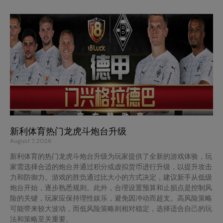
新利体育热门龙虎斗炮台升级
August 7, 2026
新利体育的热门龙虎斗炮台升级为玩家提供了全新的游戏体验，玩
家需选择合适的炮台并通过积分或虚拟货币进行升级，以提升攻击
力和防御力。游戏的胜负通过比大小的方式决定，建议新手从低级
炮台开始，逐步熟悉规则。此外，合理设置预算和止损点是控制风
险的关键，玩家应保持理性娱乐，避免因冲动而超支。高风险策略
可能带来较大波动，而低风险策略则相对稳定，选择适合自己的玩
法和策略至关重要。