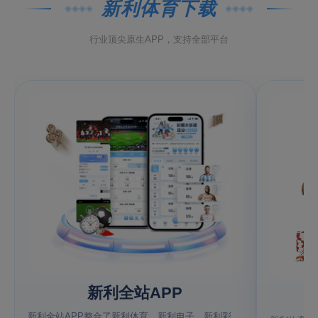
新利体育下载
◈◈◈◈
◈◈◈◈
行业顶尖原生APP，支持全部平台
新利全站APP
新利全站APP整合了新利体育、新利电子、新利彩