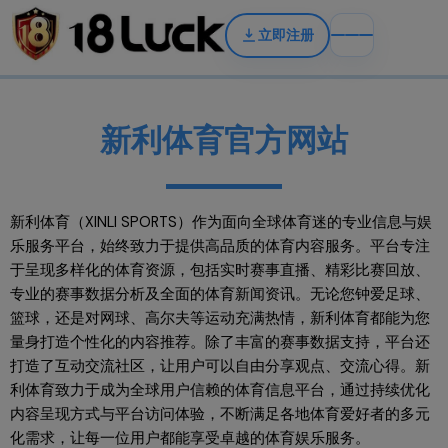
Skip
modal-check
to
立即注册
content
新利体育官方网站
新利体育（XINLI SPORTS）作为面向全球体育迷的专业信息与娱
乐服务平台，始终致力于提供高品质的体育内容服务。平台专注
于呈现多样化的体育资源，包括实时赛事直播、精彩比赛回放、
专业的赛事数据分析及全面的体育新闻资讯。无论您钟爱足球、
篮球，还是对网球、高尔夫等运动充满热情，新利体育都能为您
量身打造个性化的内容推荐。除了丰富的赛事数据支持，平台还
打造了互动交流社区，让用户可以自由分享观点、交流心得。新
利体育致力于成为全球用户信赖的体育信息平台，通过持续优化
内容呈现方式与平台访问体验，不断满足各地体育爱好者的多元
化需求，让每一位用户都能享受卓越的体育娱乐服务。