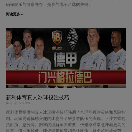
确保娱乐与健康并存，是参与电子台球的关键。
阅读更多 »
新利体育真人冰球投注技巧
August 5, 2026
新利体育提供的真人冰球投注技巧强调了合理的投注策略和风险控
制。玩家需选择感兴趣的比赛并了解参赛队伍的表现，下注方式包
括胜负、总分等。赔率的理解至关重要，低赔率通常意味着更高的
胜率，但回报较低。建议设定预算和单注比例，避免超出承受范