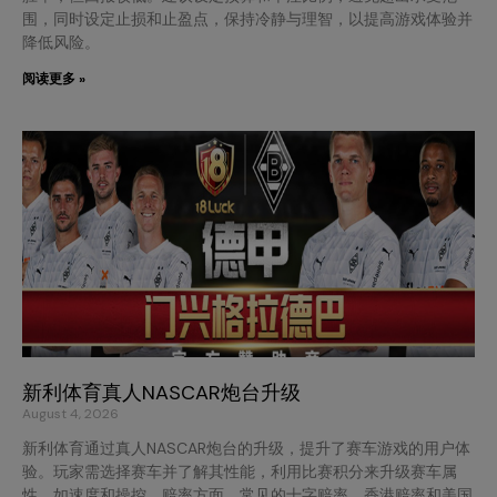
围，同时设定止损和止盈点，保持冷静与理智，以提高游戏体验并
降低风险。
阅读更多 »
新利体育真人NASCAR炮台升级
August 4, 2026
新利体育通过真人NASCAR炮台的升级，提升了赛车游戏的用户体
验。玩家需选择赛车并了解其性能，利用比赛积分来升级赛车属
性，如速度和操控。赔率方面，常见的十字赔率、香港赔率和美国