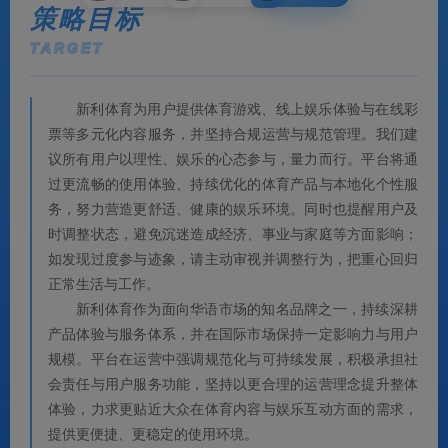
策略目标
TARGET
新利体育为用户提供体育游戏、线上娱乐体验与在线彩
票等多元化内容服务，并坚持合规运营与规范管理。我们建
议所有用户以理性、娱乐的心态参与，量力而行。平台将通
过更流畅的使用体验、持续优化的体育产品与本地化个性服
务，努力营造更舒适、健康的娱乐环境。同时也提醒用户及
时调整状态，避免沉迷造成经济、事业与家庭等方面影响；
如发现过度参与迹象，请主动审视并调整行为，把重心回归
正常生活与工作。
新利体育作为面向华语市场的知名品牌之一，持续深耕
产品体验与服务体系，并在国际市场保持一定影响力与用户
规模。平台在运营中强调规范化与可持续发展，积极承担社
会责任与用户服务功能，坚持以更合理的运营理念提升整体
体验，力求更贴近大众在体育内容与娱乐互动方面的需求，
提供更便捷、更稳定的使用环境。