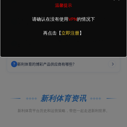
?
付方式
温馨提示
请确认在没有使用
VPN
的情况下
在新利体育官网上面看到很多优惠活动，我很心动，该
?
怎么领取呢？
再点击【
立即注册
】
我准备介绍我的朋友和同事到新利体育玩，加入新利体
?
育代理是什么流程呢？
?
新利体育的博彩产品供应商有哪些？
新利体育资讯
◈◈◈◈
◈◈◈◈
新利体育平台历史和运营策略，带您一起走进新利世界。