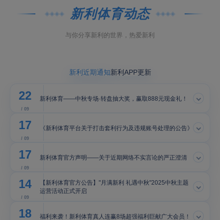
新利体育动态
◈◈◈◈
◈◈◈◈
与你分享新利的世界，热爱新利
新利近期通知
新利APP更新
22
新利体育——中秋专场·转盘抽大奖，赢取888元现金礼！
/ 09
17
《新利体育平台关于打击套利行为及违规账号处理的公告》
/ 09
17
新利体育官方声明——关于近期网络不实言论的严正澄清
/ 09
14
【新利体育官方公告】"月满新利 礼遇中秋"2025中秋主题
运营活动正式开启
/ 09
18
福利来袭！新利体育真人连赢8场超强福利巨献广大会员！