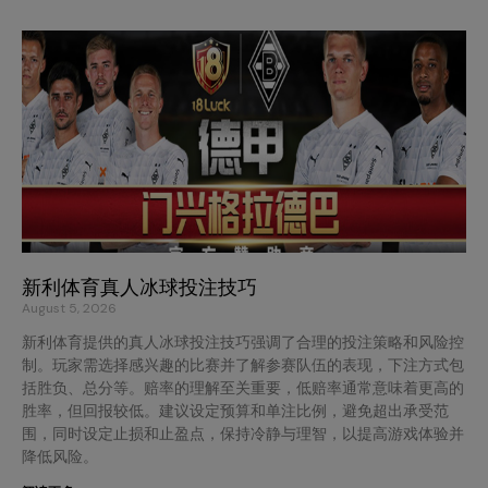
新利体育真人冰球投注技巧
August 5, 2026
新利体育提供的真人冰球投注技巧强调了合理的投注策略和风险控
制。玩家需选择感兴趣的比赛并了解参赛队伍的表现，下注方式包
括胜负、总分等。赔率的理解至关重要，低赔率通常意味着更高的
胜率，但回报较低。建议设定预算和单注比例，避免超出承受范
围，同时设定止损和止盈点，保持冷静与理智，以提高游戏体验并
降低风险。