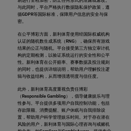
易进行全程加密，防止任何形式的泄露或篡改。
与此同时，平台严格执行数据隐私保护政策，遵
循GDPR等国际标准，保障用户信息的安全与保
密。
在公平博彩方面，新利体育使用经国际权威机构
认证的随机数生成系统（RNG），确保所有游戏
结果的公正与随机。平台接受第三方独立审计机
构的定期检测，以验证系统运行的安全性和公平
性。新利体育在公开赔率、赛事数据及投注规则
的同时，也提供详细说明，帮助用户理解投注逻
辑与收益结构，从而增强透明度与信任度。
此外，新利体育高度重视负责任博彩
（Responsible Gambling），倡导健康娱乐与理
性参与。平台提供多项用户自我控制功能，包括
存款限额、消费提醒、账户休眠与自我排除设
置，帮助用户科学管理娱乐时间。对于存在潜在
风险的用户，新利体育与国际心理咨询与戒赌机