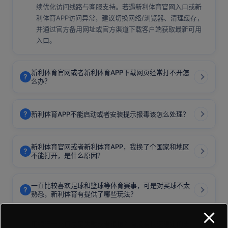
续优化访问线路与客服支持。若遇新利体育官网入口或新
利体育APP访问异常，建议切换网络/浏览器、清理缓存，
并通过官方备用网址或官方渠道下载客户端获取最新可用
入口。
新利体育官网或者新利体育APP下载网页经常打不开怎
?
么办？
?
新利体育APP不能启动或者安装提示报毒该怎么处理？
新利体育官网或者新利体育APP，我换了个国家和地区
?
不能打开，是什么原因？
一直比较喜欢足球和篮球等体育赛事，可是对买球不太
?
熟悉，新利体育有提供了哪些玩法？
用银行卡充值总是失败或者很慢？有没有快速稳定的支