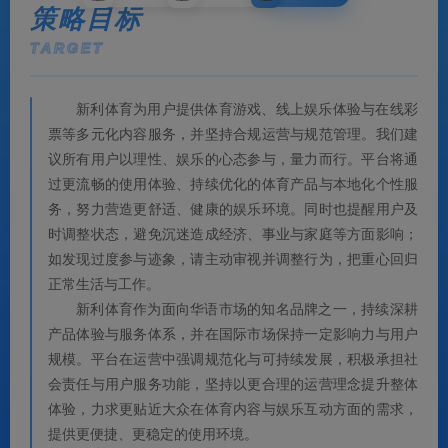
策略目标
TARGET
新利体育为用户提供体育游戏、线上娱乐体验与在线彩
票等多元化内容服务，并坚持合规运营与规范管理。我们建
议所有用户以理性、娱乐的心态参与，量力而行。平台将通
过更流畅的使用体验、持续优化的体育产品与本地化个性服
务，努力营造更舒适、健康的娱乐环境。同时也提醒用户及
时调整状态，避免沉迷造成经济、事业与家庭等方面影响；
如发现过度参与迹象，请主动审视并调整行为，把重心回归
正常生活与工作。
新利体育作为面向华语市场的知名品牌之一，持续深耕
产品体验与服务体系，并在国际市场保持一定影响力与用户
规模。平台在运营中强调规范化与可持续发展，积极承担社
会责任与用户服务功能，坚持以更合理的运营理念提升整体
体验，力求更贴近大众在体育内容与娱乐互动方面的需求，
提供更便捷、更稳定的使用环境。