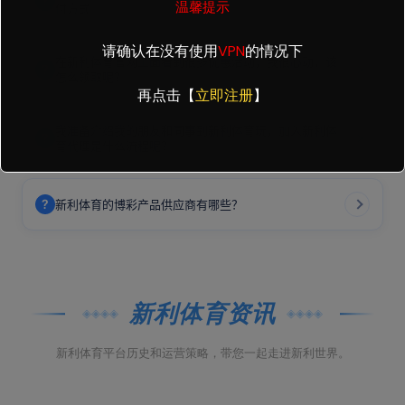
?
温馨提示
付方式
请确认在没有使用
VPN
的情况下
在新利体育官网上面看到很多优惠活动，我很心动，该
?
怎么领取呢？
再点击【
立即注册
】
我准备介绍我的朋友和同事到新利体育玩，加入新利体
?
育代理是什么流程呢？
?
新利体育的博彩产品供应商有哪些？
新利体育资讯
◈◈◈◈
◈◈◈◈
新利体育平台历史和运营策略，带您一起走进新利世界。