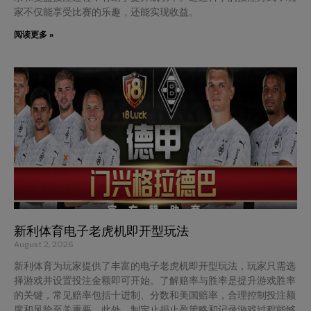
家不仅能享受比赛的乐趣，还能实现收益。
阅读更多 »
新利体育电子老虎机即开型玩法
August 2, 2026
新利体育为玩家提供了丰富的电子老虎机即开型玩法，玩家只需选
择游戏并设置投注金额即可开始。了解赔率与胜率是提升游戏胜率
的关键，常见赔率包括十进制、分数和美国赔率，合理控制投注额
度和风险至关重要。此外，制定止损止盈策略和记录游戏过程能够