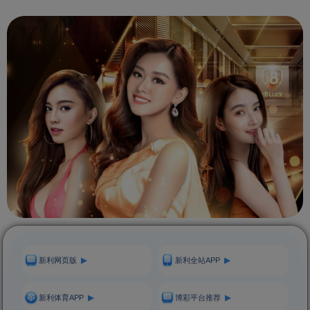
▶
▶
新利网页版
新利全站APP
▶
▶
新利体育APP
博彩平台推荐