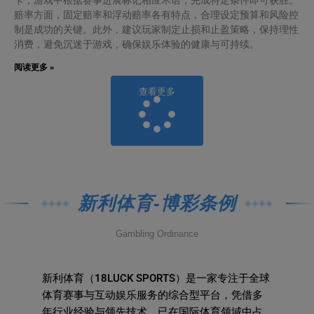
卡，游戏中根据赛事进展标记相应术语，完成特定条件即可获胜。
赔率方面，固定赔率和浮动赔率各有特点，合理设定预算和风险控
制是成功的关键。此外，建议玩家制定止损和止盈策略，保持理性
消费，避免沉迷于游戏，确保娱乐体验的健康与可持续。
阅读更多 »
查看更多
新利体育-博彩条例
◈◈◈◈
◈◈◈◈
Gambling Ordinance
新利体育（18LUCK SPORTS）是一家专注于全球
体育赛事与互动娱乐服务的综合型平台，凭借多
年行业经验与领先技术，已在国际体育领域中占