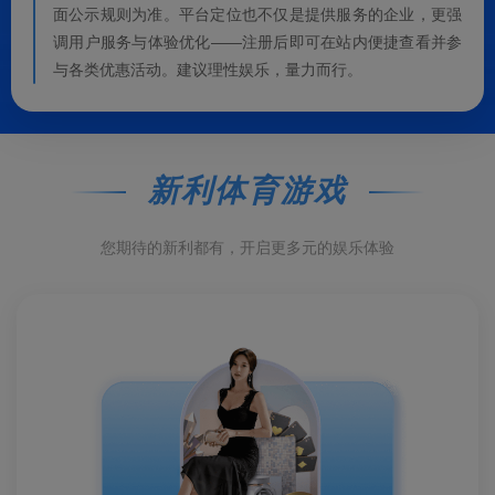
面公示规则为准。平台定位也不仅是提供服务的企业，更强
调用户服务与体验优化——注册后即可在站内便捷查看并参
与各类优惠活动。建议理性娱乐，量力而行。
新利体育游戏
您期待的新利都有，开启更多元的娱乐体验