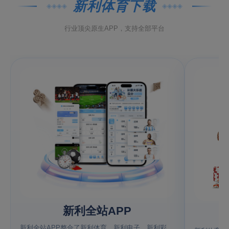
新利体育下载
◈◈◈◈
◈◈◈◈
行业顶尖原生APP，支持全部平台
新利全站APP
新利全站APP整合了新利体育、新利电子、新利彩