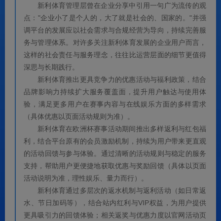
新利体育管理层曾在企业分享中引用一句广为流传的观
点："企业小了是个人的，大了就是社会的、国家的。"并强
调平台的发展应以社会需求与合规经营为导向，持续完善服
务与管理体系。对许多关注新利体育发展的企业用户而言，
这样的社会责任与服务理念，往往比运营层面的细节更值得
深思与长期践行。
新利体育推出更具竞争力的优惠活动与福利政策，结合
品牌影响力持续扩大服务覆盖面，提升用户触达与使用体
验，满足更多用户在赛事内容与在线娱乐方面的多样需求
（具体优惠以页面活动规则为准）。
新利体育在欧洲杯赛事活动期间推出多样返利与红包福
利，结合平台原有的会员激励机制，持续为用户带来更直观
的活动回馈与参与体验。通过清晰的活动规则与稳定的服务
支持，帮助用户更便捷地获取优惠与奖励回馈（具体以页面
活动说明为准，理性娱乐、量力而行）。
新利体育通过多层次的返水机制与返利活动（如日常返
水、节日加码等），结合站内红利与VIP权益，为用户提供
更具吸引力的回馈体验；相关返奖与优惠力度以官网活动页