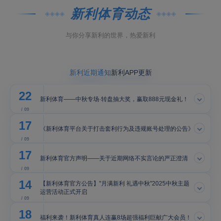
新利体育动态
◈◈◈◈
◈◈◈◈
与你分享新利的世界，热爱新利
新利近期通知
新利APP更新
22
新利体育——中秋专场·转盘抽大奖，赢取888元现金礼！
/ 09
17
《新利体育平台关于打击套利行为及违规账号处理的公告》
/ 09
17
新利体育官方声明——关于近期网络不实言论的严正澄清
/ 09
14
【新利体育官方公告】"月满新利 礼遇中秋"2025中秋主题
运营活动正式开启
/ 09
18
福利来袭！新利体育真人连赢8场超强福利巨献广大会员！