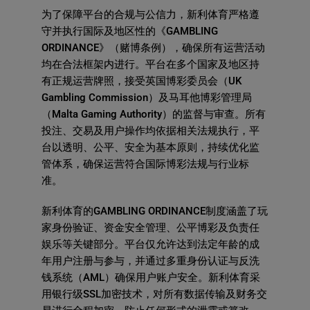
为了保障平台的合规与公信力，新利体育严格遵
守并执行国际及地区性的《GAMBLING
ORDINANCE》（赌博条例），确保所有运营活动
均在合法框架内进行。平台在多个国家及地区持
有正规运营牌照，接受英国博彩委员会（UK
Gambling Commission）及马耳他博彩管理局
（Malta Gaming Authority）的监督与审查。所有
投注、交易及用户操作均依据相关法规执行，平
台以透明、公平、安全为基本原则，持续优化监
管体系，确保运营符合国际博彩法规与行业标
准。
新利体育的GAMBLING ORDINANCE制度涵盖了玩
家身份验证、资金安全管理、公平博彩及负责任
娱乐等关键部分。平台仅允许达到法定年龄的成
年用户注册与参与，并通过多重身份认证与反洗
钱系统（AML）确保用户账户安全。新利体育采
用银行级SSL加密技术，对所有数据传输及财务交