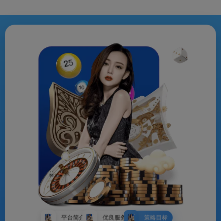
平台简介
优良服务
策略目标