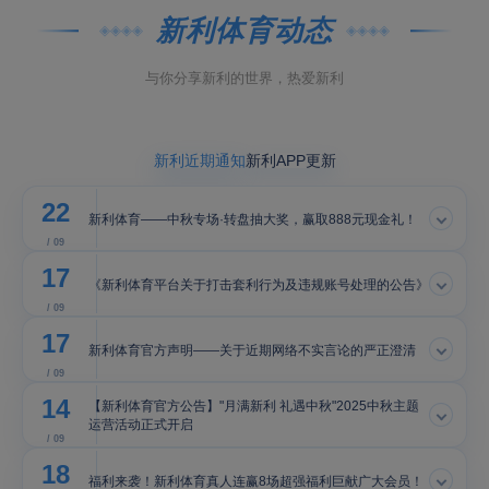
新利体育动态
◈◈◈◈
◈◈◈◈
与你分享新利的世界，热爱新利
新利近期通知
新利APP更新
22
新利体育——中秋专场·转盘抽大奖，赢取888元现金礼！
/ 09
17
《新利体育平台关于打击套利行为及违规账号处理的公告》
/ 09
17
新利体育官方声明——关于近期网络不实言论的严正澄清
/ 09
14
【新利体育官方公告】"月满新利 礼遇中秋"2025中秋主题
运营活动正式开启
/ 09
18
福利来袭！新利体育真人连赢8场超强福利巨献广大会员！