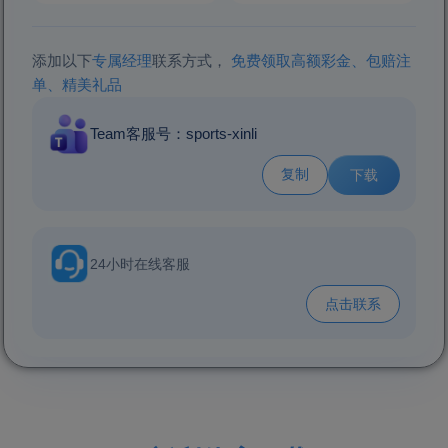
添加以下
专属经理
联系方式，
免费领取高额彩金、包赔注
单、精美礼品
Team客服号：sports-xinli
复制
下载
24小时在线客服
点击联系