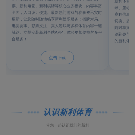
新利体育A
票、新利电竞、新利棋牌等核心业务板块，内容丰富
球、篮球等
全面，入口设计便捷。最新热门游戏与赛事资讯实时
赛程信息。
更新，让您随时随地畅享新利娱乐服务：棋牌对局、
切换、多线
电竞赛事、彩票投注、真人游戏与多样体育内容一键
随时掌握热
触达。立即安装新利全站APP，体验更加便捷的多平
览到参与一
台服务！
的新利体育
点击下载
认识新利体育
◈◈◈◈
◈◈◈◈
带您一起认识我们的新利