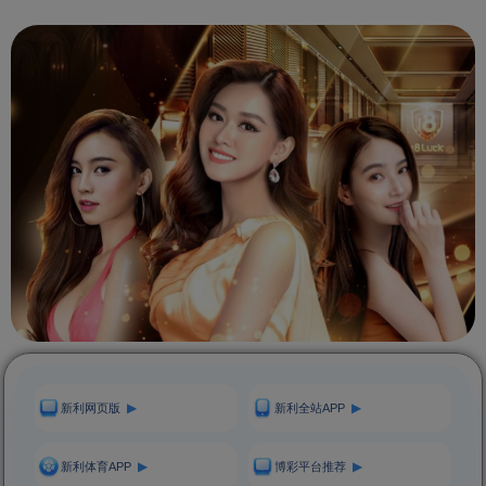
▶
▶
新利网页版
新利全站APP
▶
▶
新利体育APP
博彩平台推荐