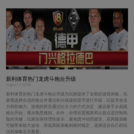
新利体育热门龙虎斗炮台升级
August 7, 2026
新利体育的热门龙虎斗炮台升级为玩家提供了全新的游戏体验，玩
家需选择合适的炮台并通过积分或虚拟货币进行升级，以提升攻击
力和防御力。游戏的胜负通过比大小的方式决定，建议新手从低级
炮台开始，逐步熟悉规则。此外，合理设置预算和止损点是控制风
险的关键，玩家应保持理性娱乐，避免因冲动而超支。高风险策略
可能带来较大波动，而低风险策略则相对稳定，选择适合自己的玩
法和策略至关重要。