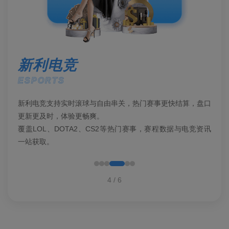
新利电竞
ESPORTS
新利电竞支持实时滚球与自由串关，热门赛事更快结算，盘口
更新更及时，体验更畅爽。
覆盖LOL、DOTA2、CS2等热门赛事，赛程数据与电竞资讯
一站获取。
4
/ 6