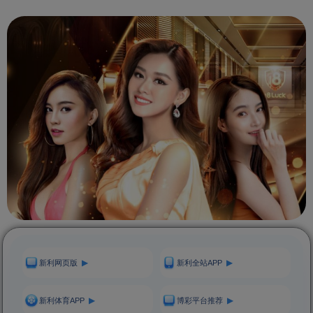
▶
▶
新利网页版
新利全站APP
▶
▶
新利体育APP
博彩平台推荐