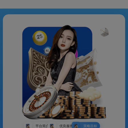
平台简介
优良服务
策略目标