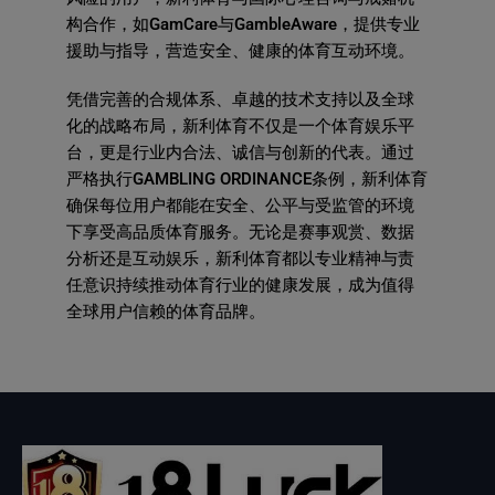
构合作，如GamCare与GambleAware，提供专业
援助与指导，营造安全、健康的体育互动环境。
凭借完善的合规体系、卓越的技术支持以及全球
化的战略布局，新利体育不仅是一个体育娱乐平
台，更是行业内合法、诚信与创新的代表。通过
严格执行GAMBLING ORDINANCE条例，新利体育
确保每位用户都能在安全、公平与受监管的环境
下享受高品质体育服务。无论是赛事观赏、数据
分析还是互动娱乐，新利体育都以专业精神与责
任意识持续推动体育行业的健康发展，成为值得
全球用户信赖的体育品牌。