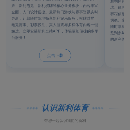
新利体育A
票、新利电竞、新利棋牌等核心业务板块，内容丰富
球、篮球等
全面，入口设计便捷。最新热门游戏与赛事资讯实时
赛程信息。
更新，让您随时随地畅享新利娱乐服务：棋牌对局、
切换、多线
电竞赛事、彩票投注、真人游戏与多样体育内容一键
随时掌握热
触达。立即安装新利全站APP，体验更加便捷的多平
览到参与一
台服务！
的新利体育
点击下载
认识新利体育
◈◈◈◈
◈◈◈◈
带您一起认识我们的新利