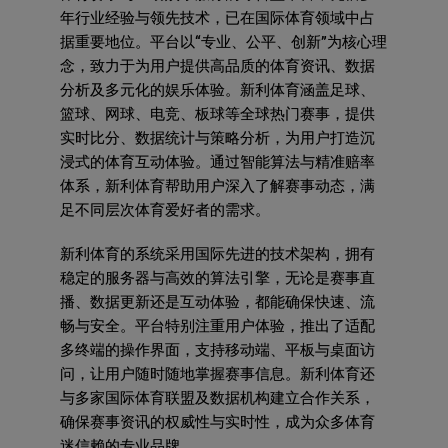
年行业经验与领先技术，已在国际体育领域中占
据重要地位。平台以“专业、公平、创新”为核心理
念，致力于为用户提供高品质的体育资讯、数据
分析及多元化的娱乐体验。新利体育涵盖足球、
篮球、网球、电竞、板球等全球热门赛事，提供
实时比分、数据统计与策略分析，为用户打造沉
浸式的体育互动体验。通过智能算法与精准赔率
体系，新利体育帮助用户深入了解赛事动态，满
足不同层次体育爱好者的需求。
新利体育的系统采用国际先进的技术架构，拥有
稳定的服务器与高效的算法引擎，无论是赛事直
播、数据更新还是互动体验，都能确保快速、流
畅与安全。平台特别注重用户体验，推出了适配
多终端的操作界面，支持移动端、平板与桌面访
问，让用户随时随地掌握赛事信息。新利体育还
与多家国际体育联盟及数据机构建立合作关系，
确保赛事资讯的权威性与实时性，成为众多体育
迷信赖的专业品牌。