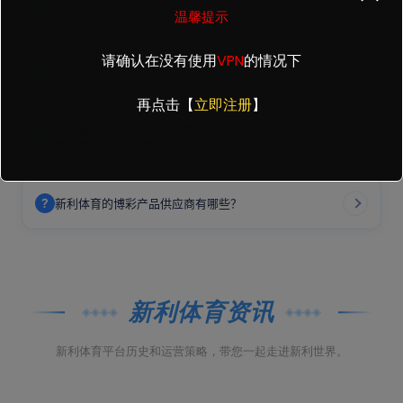
?
付方式
温馨提示
请确认在没有使用
VPN
的情况下
在新利体育官网上面看到很多优惠活动，我很心动，该
?
怎么领取呢？
再点击【
立即注册
】
我准备介绍我的朋友和同事到新利体育玩，加入新利体
?
育代理是什么流程呢？
?
新利体育的博彩产品供应商有哪些？
新利体育资讯
◈◈◈◈
◈◈◈◈
新利体育平台历史和运营策略，带您一起走进新利世界。